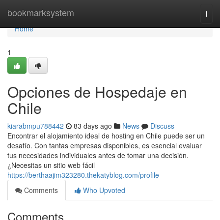
Home
bookmarksystem
Togg
navi
Home
1
Opciones de Hospedaje en
Chile
kiarabmpu788442
83 days ago
News
Discuss
Encontrar el alojamiento ideal de hosting en Chile puede ser un
desafío. Con tantas empresas disponibles, es esencial evaluar
tus necesidades individuales antes de tomar una decisión.
¿Necesitas un sitio web fácil
https://berthaajim323280.thekatyblog.com/profile
Comments
Who Upvoted
Comments