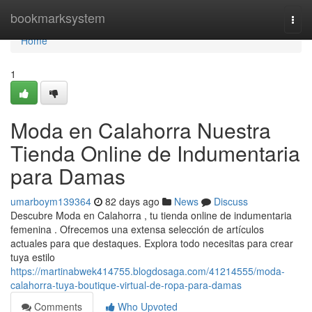
Home
bookmarksystem
Togg
navi
Home
1
Moda en Calahorra Nuestra
Tienda Online de Indumentaria
para Damas
umarboym139364
82 days ago
News
Discuss
Descubre Moda en Calahorra , tu tienda online de indumentaria
femenina . Ofrecemos una extensa selección de artículos
actuales para que destaques. Explora todo necesitas para crear
tuya estilo
https://martinabwek414755.blogdosaga.com/41214555/moda-
calahorra-tuya-boutique-virtual-de-ropa-para-damas
Comments
Who Upvoted