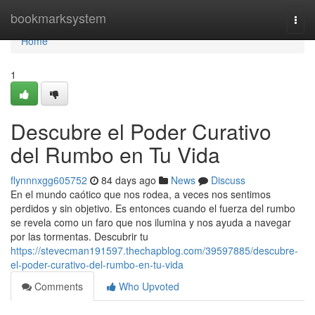
Home
bookmarksystem
Togg
navi
Home
1
Descubre el Poder Curativo
del Rumbo en Tu Vida
flynnnxgg605752
84 days ago
News
Discuss
En el mundo caótico que nos rodea, a veces nos sentimos
perdidos y sin objetivo. Es entonces cuando el fuerza del rumbo
se revela como un faro que nos ilumina y nos ayuda a navegar
por las tormentas. Descubrir tu
https://stevecman191597.thechapblog.com/39597885/descubre-
el-poder-curativo-del-rumbo-en-tu-vida
Comments
Who Upvoted