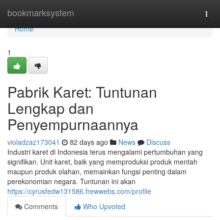
Home
bookmarksystem
Togg
navi
Home
1
Pabrik Karet: Tuntunan
Lengkap dan
Penyempurnaannya
violadzaz173041
82 days ago
News
Discuss
Industri karet di Indonesia terus mengalami pertumbuhan yang
signifikan. Unit karet, baik yang memproduksi produk mentah
maupun produk olahan, memainkan fungsi penting dalam
perekonomian negara. Tuntunan ini akan
https://cyrusfedw131586.frewwebs.com/profile
Comments
Who Upvoted