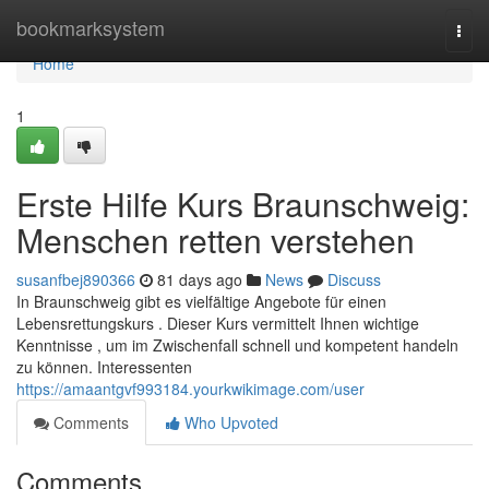
Home
bookmarksystem
Togg
navi
Home
1
Erste Hilfe Kurs Braunschweig:
Menschen retten verstehen
susanfbej890366
81 days ago
News
Discuss
In Braunschweig gibt es vielfältige Angebote für einen
Lebensrettungskurs . Dieser Kurs vermittelt Ihnen wichtige
Kenntnisse , um im Zwischenfall schnell und kompetent handeln
zu können. Interessenten
https://amaantgvf993184.yourkwikimage.com/user
Comments
Who Upvoted
Comments