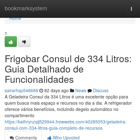
Home
bookmarksystem
Togg
navi
Home
1
Frigobar Consul de 334 Litros:
Guia Detalhado de
Funcionalidades
sairarhsp548688
82 days ago
News
Discuss
A Geladeira Consul da 334 Litros é uma excelente opção para
quem busca mais espaço e recursos no dia a dia. A refrigerador
oferece vários benefícios, incluindo degelo automático no
compartimento
https://kathrynzqij529944.frewwebs.com/40285053/geladeira-
consul-com-334-litros-guia-completo-de-recursos
Comments
Who Upvoted