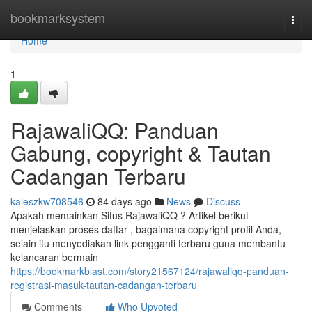
Home
bookmarksystem
Togg
navi
Home
1
RajawaliQQ: Panduan
Gabung, copyright & Tautan
Cadangan Terbaru
kaleszkw708546
84 days ago
News
Discuss
Apakah memainkan Situs RajawaliQQ ? Artikel berikut
menjelaskan proses daftar , bagaimana copyright profil Anda,
selain itu menyediakan link pengganti terbaru guna membantu
kelancaran bermain
https://bookmarkblast.com/story21567124/rajawaliqq-panduan-
registrasi-masuk-tautan-cadangan-terbaru
Comments
Who Upvoted