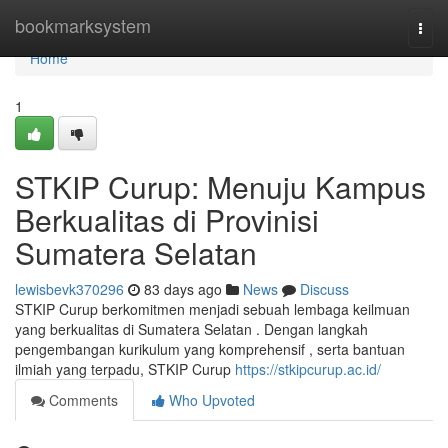
Home
bookmarksystem
Togg
navi
Home
1
STKIP Curup: Menuju Kampus
Berkualitas di Provinisi
Sumatera Selatan
lewisbevk370296
83 days ago
News
Discuss
STKIP Curup berkomitmen menjadi sebuah lembaga keilmuan
yang berkualitas di Sumatera Selatan . Dengan langkah
pengembangan kurikulum yang komprehensif , serta bantuan
ilmiah yang terpadu, STKIP Curup
https://stkipcurup.ac.id/
Comments
Who Upvoted