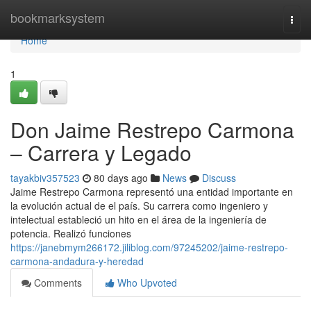
Home
bookmarksystem
Togg
navi
Home
1
Don Jaime Restrepo Carmona
– Carrera y Legado
tayakbiv357523
80 days ago
News
Discuss
Jaime Restrepo Carmona representó una entidad importante en
la evolución actual de el país. Su carrera como ingeniero y
intelectual estableció un hito en el área de la ingeniería de
potencia. Realizó funciones
https://janebmym266172.jiliblog.com/97245202/jaime-restrepo-
carmona-andadura-y-heredad
Comments
Who Upvoted