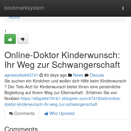
Home
bookmarksystem
Togg
navi
Home
1
Online-Doktor Kinderwunsch:
Ihr Weg zur Schwangerschaft
agnesozkx643741
80 days ago
News
Discuss
Sie suchen ein Kindchen und wollen sich Hilfe beim Kinderwunsch
? Der Tele-Arzt für Kinderwunsch bietet Ihnen eine persönliche
Begleitung auf Ihrem Weg zur Elternschaft . Erfahren Sie von
flexiblen
https://ellapelt479161.vblogetin.com/47418349/online-
doktor-kinderwunsch-ihr-weg-zur-schwangerschaft
Comments
Who Upvoted
Comments