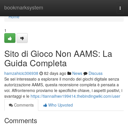
Home
bookmarksystem
Togg
navi
Home
1
Sito di Gioco Non AAMS: La
Guida Completa
hamzahicic306938
82 days ago
News
Discuss
Se sei interessato a esplorare il mondo dei giochi digitale senza
autorizzazione AAMS, questa recensione completa è pensata a
voi. Affronteremo proviamo le specifiche chiave, i aspetti positivi, i
svantaggi e le
https://tiannaihwv199414.thebindingwiki.com/user
Comments
Who Upvoted
Comments