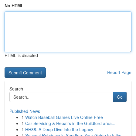
No HTML
HTML is disabled
Report Page
Search
Go
Published News
1
Watch Baseball Games Live Online Free
1
Car Servicing & Repairs in the Guildford area...
1
HH88: A Deep Dive into the Legacy
1
Sensual Rubdown in Sandton: Your Guide to Intim...