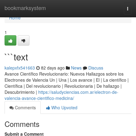
Home
bookmarksystem
Togg
navi
Home
1
```text
kalepxfx541663
82 days ago
News
Discuss
Avance Científico Revolucionario: Nuevos Hallazgos sobre los
Electrones de Valencia Un | Una | Los avance | El | La científico |
Científica | Del revolucionario | Revolucionaria | De hallazgo |
Descubrimiento |
https://saludyciencias.com.ar/electron-de-
valencia-avance-cientifico-medicina/
Comments
Who Upvoted
Comments
Submit a Comment