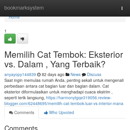
Home
bookmarksystem
Togg
navi
Home
1
Memilih Cat Tembok: Eksterior
vs. Dalam , Yang Terbaik?
anyayopy144839
82 days ago
News
Discuss
Saat ingin memulas rumah Anda, penting sekali untuk mengenali
perbedaan antara cat bagian luar dan bagian dalam. Cat
eksterior diformulasikan untuk menghadapi cuaca ekstrim ,
seperti terik langsung,
https://harmonytgqe319056.review-
blogger.com/62448695/memilih-cat-tembok-luar-vs-interior-mana
Comments
Who Upvoted
Comments