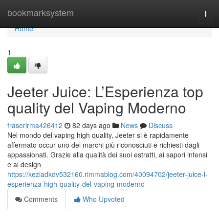
Home
bookmarksystem
Togg
navi
Home
1
Jeeter Juice: L’Esperienza top
quality del Vaping Moderno
fraserlrma426412
82 days ago
News
Discuss
Nel mondo del vaping high quality, Jeeter si è rapidamente
affermato occur uno dei marchi più riconosciuti e richiesti dagli
appassionati. Grazie alla qualità dei suoi estratti, ai sapori intensi
e al design
https://keziadkdv532160.rimmablog.com/40094702/jeeter-juice-l-
esperienza-high-quality-del-vaping-moderno
Comments
Who Upvoted