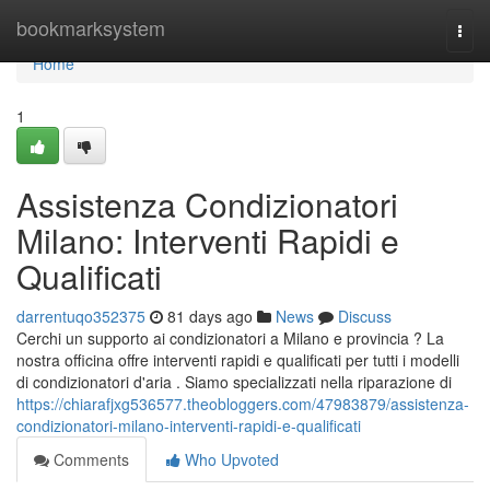
Home
bookmarksystem
Togg
navi
Home
1
Assistenza Condizionatori
Milano: Interventi Rapidi e
Qualificati
darrentuqo352375
81 days ago
News
Discuss
Cerchi un supporto ai condizionatori a Milano e provincia ? La
nostra officina offre interventi rapidi e qualificati per tutti i modelli
di condizionatori d'aria . Siamo specializzati nella riparazione di
https://chiarafjxg536577.theobloggers.com/47983879/assistenza-
condizionatori-milano-interventi-rapidi-e-qualificati
Comments
Who Upvoted