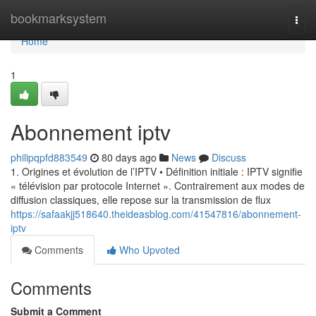
Home
bookmarksystem
Togg
navi
Home
1
Abonnement iptv
philipqpfd883549
80 days ago
News
Discuss
1. Origines et évolution de l’IPTV • Définition initiale : IPTV signifie
« télévision par protocole Internet ». Contrairement aux modes de
diffusion classiques, elle repose sur la transmission de flux
https://safaakjj518640.theideasblog.com/41547816/abonnement-
iptv
Comments
Who Upvoted
Comments
Submit a Comment