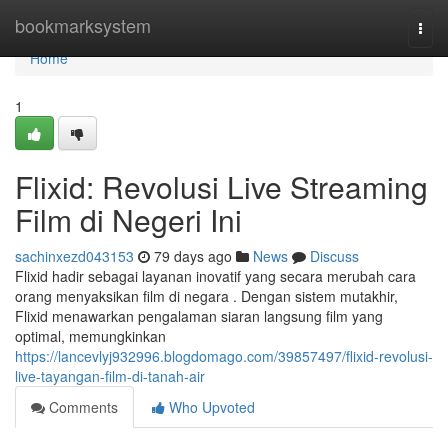
Home
bookmarksystem
Togg
navi
Home
1
Flixid: Revolusi Live Streaming
Film di Negeri Ini
sachinxezd043153
79 days ago
News
Discuss
Flixid hadir sebagai layanan inovatif yang secara merubah cara
orang menyaksikan film di negara . Dengan sistem mutakhir,
Flixid menawarkan pengalaman siaran langsung film yang
optimal, memungkinkan
https://lancevlyj932996.blogdomago.com/39857497/flixid-revolusi-
live-tayangan-film-di-tanah-air
Comments
Who Upvoted