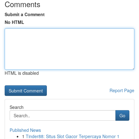
Comments
Submit a Comment
No HTML
HTML is disabled
Report Page
Search
Go
Published News
1
Tinder88: Situs Slot Gacor Terpercaya Nomor 1