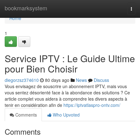
Home
bookmarksystem
Togg
navi
Home
1
Service IPTV : Le Guide Ultime
pour Bien Choisir
diegorzsz374610
80 days ago
News
Discuss
Vous envisagez de souscrire un abonnement IPTV, mais vous
vous sentez désorienté face à la abondance des solutions ? Ce
article complet vous aidera à comprendre les divers aspects à
tenir en considération afin de
https://iptvatlaspro-ontv.com/
Comments
Who Upvoted
Comments