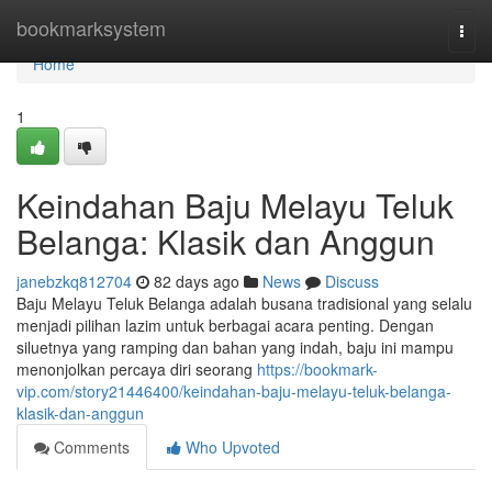
Home
bookmarksystem
Togg
navi
Home
1
Keindahan Baju Melayu Teluk
Belanga: Klasik dan Anggun
janebzkq812704
82 days ago
News
Discuss
Baju Melayu Teluk Belanga adalah busana tradisional yang selalu
menjadi pilihan lazim untuk berbagai acara penting. Dengan
siluetnya yang ramping dan bahan yang indah, baju ini mampu
menonjolkan percaya diri seorang
https://bookmark-
vip.com/story21446400/keindahan-baju-melayu-teluk-belanga-
klasik-dan-anggun
Comments
Who Upvoted