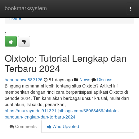
Home
bookmarksystem
Togg
navi
Home
1
Olxtoto: Tutorial Lengkap dan
Terbaru 2024
hannaanwa882126
81 days ago
News
Discuss
Bingung memahami lebih tentang situs Olxtoto? Artikel ini
memberikan dengan rinci cara berpartisipasi aplikasi Olxtoto di
periode 2024. Tim kami akan berbagai unsur krusial, mulai dari
buat akun, isi saldo, penarikan,
https://murraymdol911321.jaiblogs.com/68068469/olxtoto-
panduan-lengkap-dan-terbaru-2024
Comments
Who Upvoted