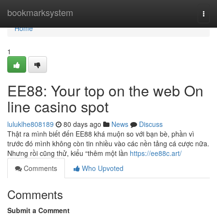
Home
bookmarksystem
Togg
navi
Home
1
EE88: Your top on the web On
line casino spot
luluklhe808189
80 days ago
News
Discuss
Thật ra mình biết đến EE88 khá muộn so với bạn bè, phần vì
trước đó mình không còn tin nhiều vào các nền tảng cá cược nữa.
Nhưng rồi cũng thử, kiểu “thêm một lần
https://ee88c.art/
Comments
Who Upvoted
Comments
Submit a Comment