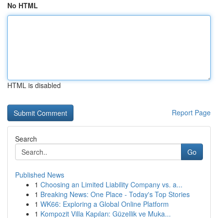
No HTML
HTML is disabled
Report Page
Search
Go
Published News
1
Choosing an Limited Liability Company vs. a...
1
Breaking News: One Place - Today's Top Stories
1
WK66: Exploring a Global Online Platform
1
Kompozit Villa Kapıları: Güzellik ve Muka...