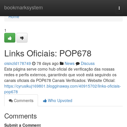
Home
bookmarksystem
Togg
navi
Home
1
Links Oficiais: POP678
oisivzld178749
78 days ago
News
Discuss
Esta página serve como hub oficial de verificação das nossas
redes e perfis externos, garantindo que você está seguindo os
canais oficiais da POP678 Canais Verificados: Website Oficial:
https://cyrusikuj169801.blogginaway.com/40915702/links-oficiais-
pop678
Comments
Who Upvoted
Comments
Submit a Comment