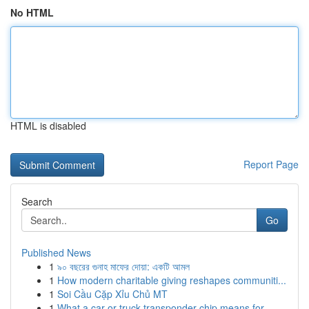
No HTML
HTML is disabled
Report Page
Search
Go
Published News
1
৯০ বছরের গুনাহ মাফের দোয়া: একটি আমল
1
How modern charitable giving reshapes communiti...
1
Soi Cầu Cặp Xỉu Chủ MT
1
What a car or truck transponder chip means for ...