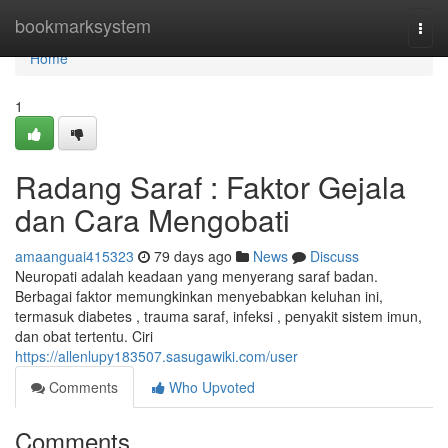
Home
bookmarksystem
Togg
navi
Home
1
Radang Saraf : Faktor Gejala
dan Cara Mengobati
amaanguai415323
79 days ago
News
Discuss
Neuropati adalah keadaan yang menyerang saraf badan.
Berbagai faktor memungkinkan menyebabkan keluhan ini,
termasuk diabetes , trauma saraf, infeksi , penyakit sistem imun,
dan obat tertentu. Ciri
https://allenlupy183507.sasugawiki.com/user
Comments
Who Upvoted
Comments