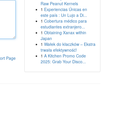
Raw Peanut Kernels
1
Experiencias Únicas en
este país : Un Lujo a Di...
1
Cobertura médico para
estudiantes extranjero...
1
Obtaining Xanax within
Japan
1
Wałek do kłaczków – Ekstra
trwała efektywność!
1
A Kitchen Promo Code
ort Page
2025: Grab Your Disco...