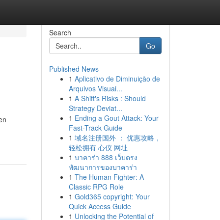
Search
Go
Published News
1
Aplicativo de Diminuição de
Arquivos Visuai...
1
A Shift's Risks : Should
Strategy Deviat...
1
Ending a Gout Attack: Your
en
Fast-Track Guide
1
域名注册国外 ： 优惠攻略，
轻松拥有 心仪 网址
1
บาคาร่า 888 เว็บตรง
พัฒนาการของบาคาร่า
1
The Human Fighter: A
Classic RPG Role
1
Gold365 copyright: Your
Quick Access Guide
1
Unlocking the Potential of