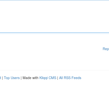
Rep
d
|
Top Users
| Made with
Kliqqi CMS
|
All RSS Feeds