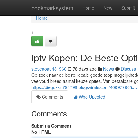
Home
bookmarksystem
Home
New
Submit
Home
1
Iptv Kopen: De Beste Opt
steveaoau481960
78 days ago
News
Discuss
Op zoek naar de beste ideale goede topp mogelijkhede
veelvoud breed aantal keuze opties. Van betaalbare g
https://diegoxkrt794798.blogsvirals.com/40097990/ipt
Comments
Who Upvoted
Comments
Submit a Comment
No HTML