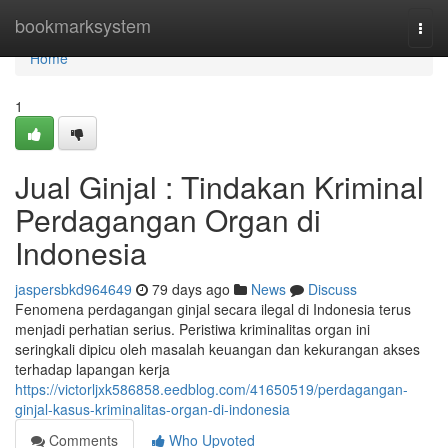
Home
bookmarksystem
Togg
navi
Home
1
Jual Ginjal : Tindakan Kriminal
Perdagangan Organ di
Indonesia
jaspersbkd964649
79 days ago
News
Discuss
Fenomena perdagangan ginjal secara ilegal di Indonesia terus
menjadi perhatian serius. Peristiwa kriminalitas organ ini
seringkali dipicu oleh masalah keuangan dan kekurangan akses
terhadap lapangan kerja
https://victorljxk586858.eedblog.com/41650519/perdagangan-
ginjal-kasus-kriminalitas-organ-di-indonesia
Comments
Who Upvoted