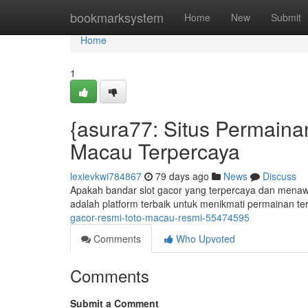
Home
bookmarksystem
Home
New
Submit
Home
1
{asura77: Situs Permaina
Macau Terpercaya
lexievkwi784867
79 days ago
News
Discuss
Apakah bandar slot gacor yang terpercaya dan menawa
adalah platform terbaik untuk menikmati permainan t
gacor-resmi-toto-macau-resmi-55474595
Comments
Who Upvoted
Comments
Submit a Comment