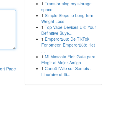
1
Transforming my storage
space
1
Simple Steps to Long-term
Weight Loss
1
Top Vape Devices UK: Your
Definitive Buye...
1
Emperor268: De TikTok
Fenomeen Emperor268: Het
...
1
Mi Mascota Fiel: Guía para
Elegir al Mejor Amigo
1
Canoë l'Alle sur Semois :
ort Page
Itinéraire et Iti...