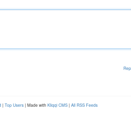
Rep
d
|
Top Users
| Made with
Kliqqi CMS
|
All RSS Feeds