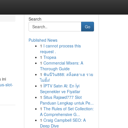
Search
Go
Published News
1
I cannot process this
request .
1
Tropea
1
Commercial Mixers: A
Thorough Guide
1
ฟันนี่วิน888: สล็อตฮาเฮ รวย
 ini
ไม่ยั้ง!
us-slot-
1
İPTV Satın Al: En İyi
Seçenekler ve Fiyatlar
1
Situs Rajawd777 Slot
Panduan Lengkap untuk Pe...
1
The Rules of Set Collection:
A Comprehensive G...
1
Craig Campbell SEO: A
Deep Dive