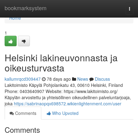
Home
bookmarksystem
Togg
navi
Home
1
Helsinki lakineuvonnasta ja
oikeusturvasta
kallumrqcd309447
78 days ago
News
Discuss
Lakitoimisto Käpylä Pohjolankatu 43, 00610 Helsinki, Finland
Phone: 0403640907 Website: https://www.lakitoimisto.org/
Käpylän arvostettu ja yhteisöllinen oikeudellinen palveluntarjoaja,
joka
https://sabrinaopqx698572.wikienlightenment.com/user
Comments
Who Upvoted
Comments