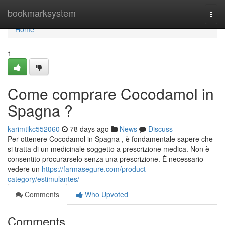
Home
bookmarksystem
Togg
navi
Home
1
Come comprare Cocodamol in
Spagna ?
karimtikc552060
78 days ago
News
Discuss
Per ottenere Cocodamol in Spagna , è fondamentale sapere che
si tratta di un medicinale soggetto a prescrizione medica. Non è
consentito procurarselo senza una prescrizione. È necessario
vedere un
https://farmasegure.com/product-
category/estimulantes/
Comments
Who Upvoted
Comments