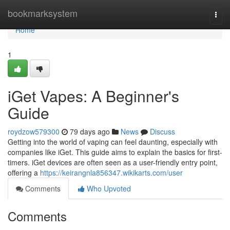
Home
bookmarksystem
Togg
navi
Home
1
iGet Vapes: A Beginner's
Guide
roydzow579300
79 days ago
News
Discuss
Getting into the world of vaping can feel daunting, especially with
companies like iGet. This guide aims to explain the basics for first-
timers. iGet devices are often seen as a user-friendly entry point,
offering a
https://keirangnla856347.wikikarts.com/user
Comments
Who Upvoted
Comments