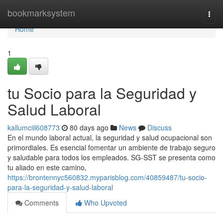
Home
bookmarksystem
Togg
navi
Home
1
tu Socio para la Seguridad y
Salud Laboral
kallumciil608773
80 days ago
News
Discuss
En el mundo laboral actual, la seguridad y salud ocupacional son
primordiales. Es esencial fomentar un ambiente de trabajo seguro
y saludable para todos los empleados. SG-SST se presenta como
tu aliado en este camino,
https://brontennyc560832.myparisblog.com/40859487/tu-socio-
para-la-seguridad-y-salud-laboral
Comments
Who Upvoted