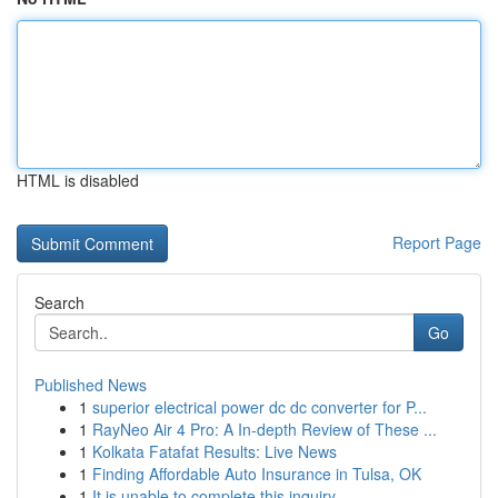
HTML is disabled
Report Page
Search
Go
Published News
1
superior electrical power dc dc converter for P...
1
RayNeo Air 4 Pro: A In-depth Review of These ...
1
Kolkata Fatafat Results: Live News
1
Finding Affordable Auto Insurance in Tulsa, OK
1
It is unable to complete this inquiry .