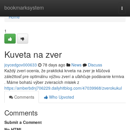
Home
bookmarksystem
Togg
navi
Home
1
Kuveta na zver
joycedgov000633
78 days ago
News
Discuss
Každý zveri ocenia, že praktická krveta na zver je kľúčová
záležitosť pre optimálnu výživu zverí a uľahčuje podávanie krmiva
. Máme bohatú výber zvieracích misiek z
https://amberbdnj706229.dailyhitblog.com/47039968/zverokukul
Comments
Who Upvoted
Comments
Submit a Comment
No HTML