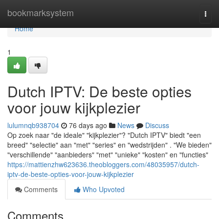
Home
bookmarksystem
Togg
navi
Home
1
Dutch IPTV: De beste opties
voor jouw kijkplezier
lulumnqb938704
76 days ago
News
Discuss
Op zoek naar "de ideale" "kijkplezier"? "Dutch IPTV" biedt "een
breed" "selectie" aan "met" "series" en "wedstrijden" . "We bieden"
"verschillende" "aanbieders" "met" "unieke" "kosten" en "functies"
https://mattienzhw623636.theobloggers.com/48035957/dutch-
iptv-de-beste-opties-voor-jouw-kijkplezier
Comments
Who Upvoted
Comments