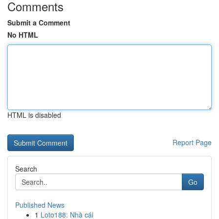
Comments
Submit a Comment
No HTML
HTML is disabled
Report Page
Search
Go
Published News
1
Loto188: Nhà cái