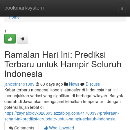
Home
bookmarksystem
Togg
navi
Home
1
Ramalan Hari Ini: Prediksi
Terbaru untuk Hampir Seluruh
Indonesia
janicefris491389
63 days ago
News
Discuss
Kabar terbaru mengenai kondisi atmosfer di Indonesia hari ini
menunjukkan variasi yang signifikan di berbagai wilayah. Banyak
daerah di Jawa akan mengalami kenaikan temperatur , dengan
potensi hujan lebat di
https://zaynabxqvx820695.azzablog.com/41700397/prakiraan-
sehari-ini-prediksi-terupdate-untuk-hampir-seluruh-indonesia
Comments
Who Upvoted