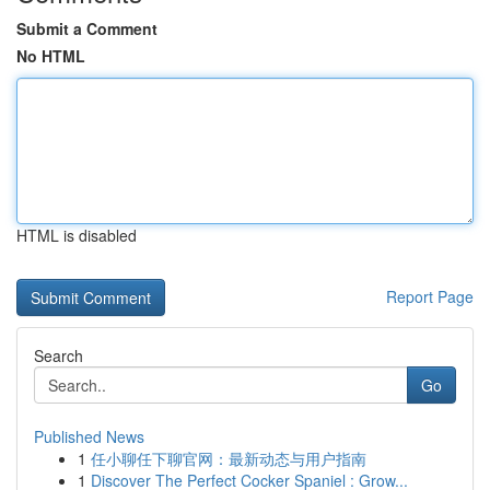
Submit a Comment
No HTML
HTML is disabled
Report Page
Search
Go
Published News
1
任小聊任下聊官网：最新动态与用户指南
1
Discover The Perfect Cocker Spaniel : Grow...