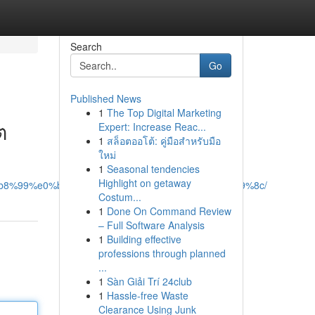
Search
Go
Published News
1
The Top Digital Marketing
ต
Expert: Increase Reac...
1
สล็อตออโต้: คู่มือสำหรับมือ
ใหม่
1
Seasonal tendencies
Highlight on getaway
0%b8%99%e0%b9%84%e0%b8%a5%e0%b8%99%e0%b9%8c/
Costum...
1
Done On Command Review
– Full Software Analysis
1
Building effective
professions through planned
...
1
Sàn Giải Trí 24club
1
Hassle-free Waste
Clearance Using Junk