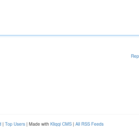
Rep
d
|
Top Users
| Made with
Kliqqi CMS
|
All RSS Feeds