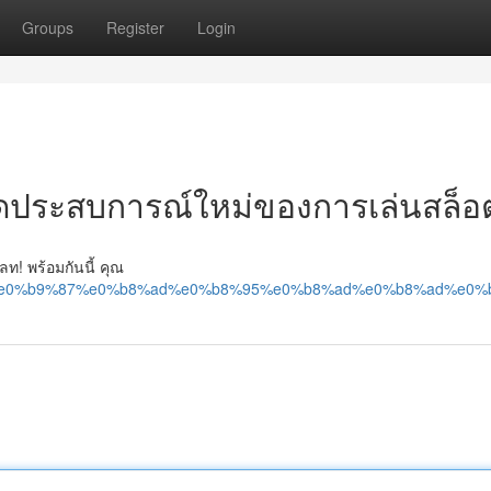
Groups
Register
Login
ิดประสบการณ์ใหม่ของการเล่นสล็อ
ท! พร้อมกันนี้ คุณ
8%a5%e0%b9%87%e0%b8%ad%e0%b8%95%e0%b8%ad%e0%b8%ad%e