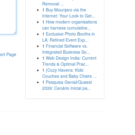
Removal ...
1
Buy Mounjaro via the
Internet: Your Look to Get...
1
How modern organisations
can harness cumulative...
1
Exclusive Photo Booths in
LA: Refined Event Exp...
1
Financial Software vs.
Integrated Business So...
ort Page
1
Web Design India: Current
Trends & Optimal Prac...
1
{Cozy Havens: Kids'
Couches and Baby Chairs ...
1
Pesquisa Genial/Quaest
2026: Cenário Inicial pa...