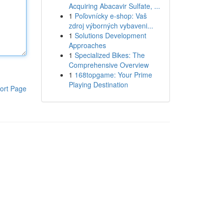
Acquiring Abacavir Sulfate, ...
1
Poľovnícky e-shop: Vaš
zdroj výborných vybaveni...
1
Solutions Development
Approaches
1
Specialized Bikes: The
Comprehensive Overview
1
168topgame: Your Prime
Playing Destination
ort Page