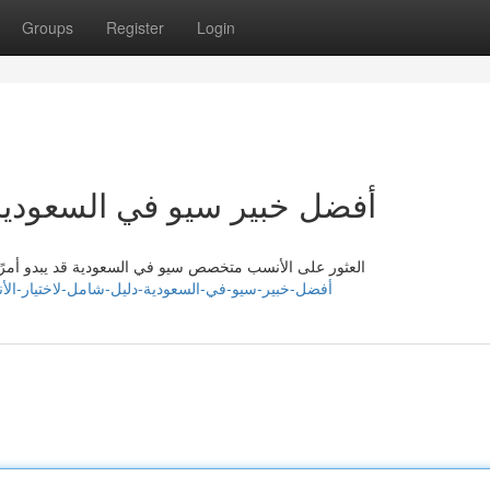
Groups
Register
Login
أفضل خبير سيو في السعودية:
العثور على الأنسب متخصص سيو في السعودية قد يبدو أمرًا م
heojnmu151023.shotblogs.com/أفضل-خبير-سيو-في-السعودية-دليل-شامل-لاختيار-الأنسب-55754241