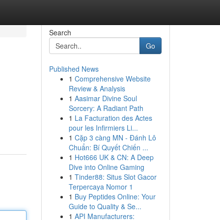
Search
Go
Published News
1
Comprehensive Website
Review & Analysis
1
Aasimar Divine Soul
Sorcery: A Radiant Path
1
La Facturation des Actes
pour les Infirmiers Li...
1
Cặp 3 càng MN - Đánh Lô
Chuẩn: Bí Quyết Chiến ...
1
Hot666 UK & CN: A Deep
Dive into Online Gaming
1
Tinder88: Situs Slot Gacor
Terpercaya Nomor 1
1
Buy Peptides Online: Your
Guide to Quality & Se...
1
API Manufacturers: