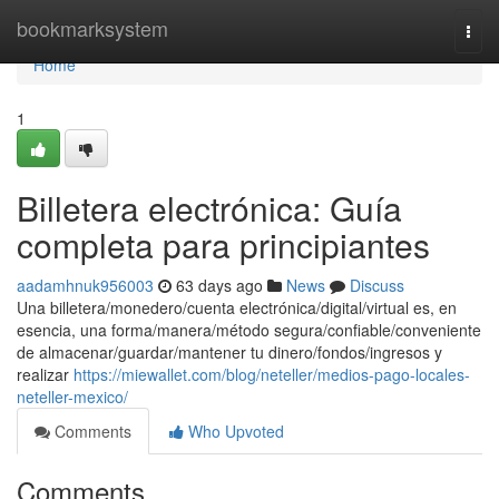
Home
bookmarksystem
Togg
navi
Home
1
Billetera electrónica: Guía
completa para principiantes
aadamhnuk956003
63 days ago
News
Discuss
Una billetera/monedero/cuenta electrónica/digital/virtual es, en
esencia, una forma/manera/método segura/confiable/conveniente
de almacenar/guardar/mantener tu dinero/fondos/ingresos y
realizar
https://miewallet.com/blog/neteller/medios-pago-locales-
neteller-mexico/
Comments
Who Upvoted
Comments