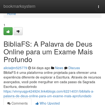
Home
bookmarksystem
Togg
navi
Home
1
BibliaFS: A Palavra de Deus
Online para um Exame Mais
Profundo
aliciaijim525779
64 days ago
News
Discuss
BibliaFS é uma plataforma online projetada para oferecer uma
experiência diferente de explorar a Escritura. Através de recursos
avançados, você pode mergulhar em cada passo da Sagrada
Escritura, descobrindo
https://vinnyuqgv424924.link4blogs.com/62214031/bibliafs-a-
palavra-de-deus-online-para-um-exame-mais-aprofundado
Comments
Who Upvoted