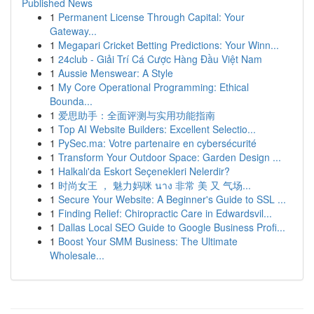
Published News
1
Permanent License Through Capital: Your
Gateway...
1
Megapari Cricket Betting Predictions: Your Winn...
1
24club - Giải Trí Cá Cược Hàng Đầu Việt Nam
1
Aussie Menswear: A Style
1
My Core Operational Programming: Ethical
Bounda...
1
爱思助手：全面评测与实用功能指南
1
Top AI Website Builders: Excellent Selectio...
1
PySec.ma: Votre partenaire en cybersécurité
1
Transform Your Outdoor Space: Garden Design ...
1
Halkalı'da Eskort Seçenekleri Nelerdir?
1
时尚女王 ， 魅力妈咪 นาง 非常 美 又 气场...
1
Secure Your Website: A Beginner's Guide to SSL ...
1
Finding Relief: Chiropractic Care in Edwardsvil...
1
Dallas Local SEO Guide to Google Business Profi...
1
Boost Your SMM Business: The Ultimate
Wholesale...