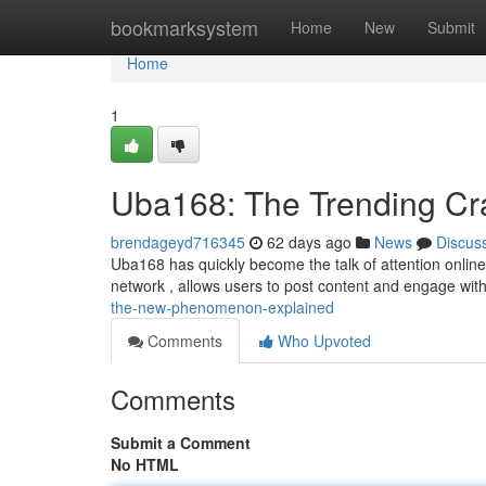
Home
bookmarksystem
Home
New
Submit
Home
1
Uba168: The Trending Cr
brendageyd716345
62 days ago
News
Discus
Uba168 has quickly become the talk of attention online,
network , allows users to post content and engage with
the-new-phenomenon-explained
Comments
Who Upvoted
Comments
Submit a Comment
No HTML