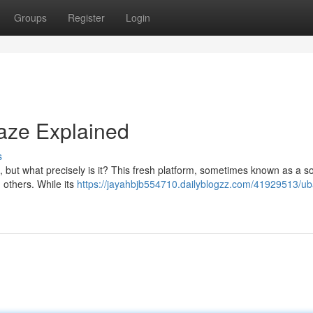
Groups
Register
Login
aze Explained
s
 but what precisely is it? This fresh platform, sometimes known as a so
 others. While its
https://jayahbjb554710.dailyblogzz.com/41929513/u