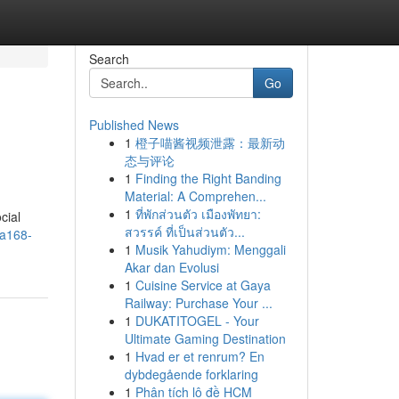
Search
Go
Published News
1
橙子喵酱视频泄露：最新动
态与评论
1
Finding the Right Banding
Material: A Comprehen...
1
ที่พักส่วนตัว เมืองพัทยา:
cial
สวรรค์ ที่เป็นส่วนตัว...
ba168-
1
Musik Yahudiym: Menggali
Akar dan Evolusi
1
Cuisine Service at Gaya
Railway: Purchase Your ...
1
DUKATITOGEL - Your
Ultimate Gaming Destination
1
Hvad er et renrum? En
dybdegående forklaring
1
Phân tích lô đề HCM