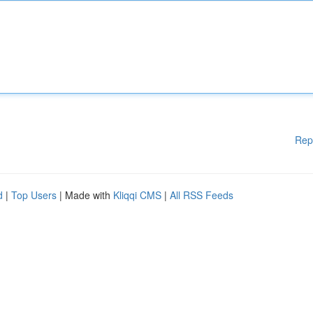
Rep
d
|
Top Users
| Made with
Kliqqi CMS
|
All RSS Feeds