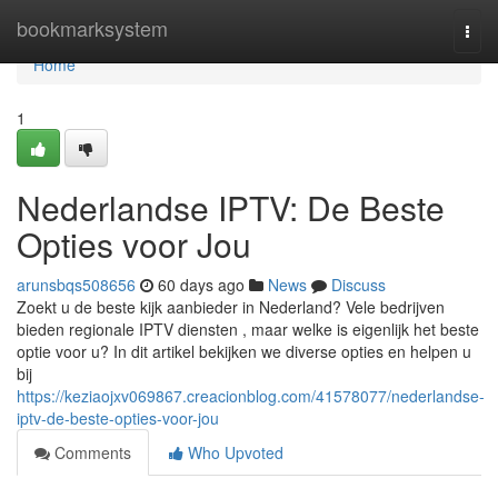
Home
bookmarksystem
Togg
navi
Home
1
Nederlandse IPTV: De Beste
Opties voor Jou
arunsbqs508656
60 days ago
News
Discuss
Zoekt u de beste kijk aanbieder in Nederland? Vele bedrijven
bieden regionale IPTV diensten , maar welke is eigenlijk het beste
optie voor u? In dit artikel bekijken we diverse opties en helpen u
bij
https://keziaojxv069867.creacionblog.com/41578077/nederlandse-
iptv-de-beste-opties-voor-jou
Comments
Who Upvoted