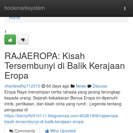
Home
bookmarksystem
Togg
navi
Home
1
RAJAEROPA: Kisah
Tersembunyi di Balik Kerajaan
Eropa
charliexdhp712310
60 days ago
News
Discuss
Eropa Raya menyimpan cerita rahasia yang jarang terungkap
kepada orang. Sejarah kekaisaran Benua Eropa ini dipenuhi
intrik, pertikaian, dan kisah cinta yang rumit . Legenda tentang
penguasa di
https://barryrlfv910111.bloguerosa.com/40281906/rajaeropa-
kisah-tersembunyi-di-balik-kerajaan-eropa
Comments
Who Upvoted