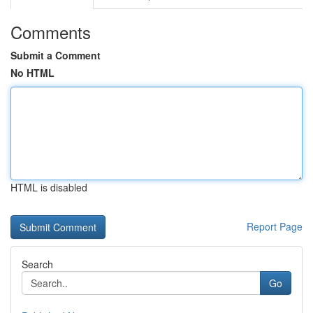
Comments
Submit a Comment
No HTML
HTML is disabled
Report Page
Search
Go