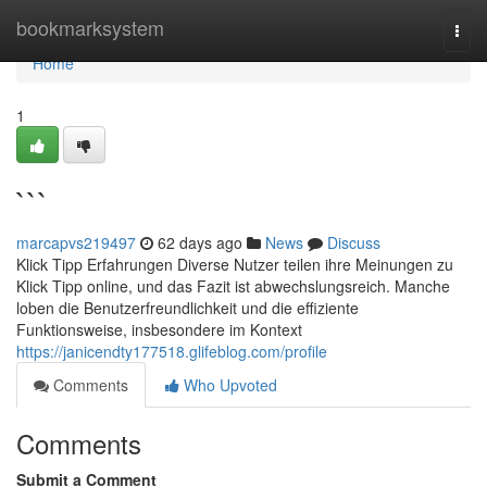
Home
bookmarksystem
Togg
navi
Home
1
```
marcapvs219497
62 days ago
News
Discuss
Klick Tipp Erfahrungen Diverse Nutzer teilen ihre Meinungen zu
Klick Tipp online, und das Fazit ist abwechslungsreich. Manche
loben die Benutzerfreundlichkeit und die effiziente
Funktionsweise, insbesondere im Kontext
https://janicendty177518.glifeblog.com/profile
Comments
Who Upvoted
Comments
Submit a Comment