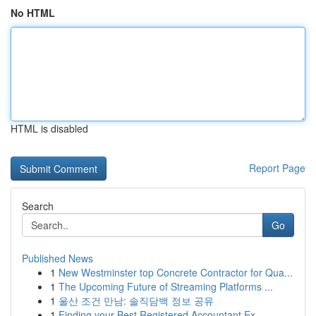
No HTML
HTML is disabled
Report Page
Search
Go
Published News
1
New Westminster top Concrete Contractor for Qua...
1
The Upcoming Future of Streaming Platforms ...
1
울산 조건 만남: 솔직담백 정보 공유
1
Finding your Best Registered Accountant Ex...