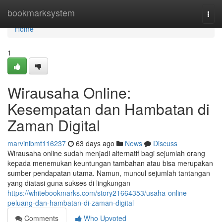
Home
bookmarksystem
Togg
navi
Home
1
Wirausaha Online:
Kesempatan dan Hambatan di
Zaman Digital
marvinibmt116237
63 days ago
News
Discuss
Wirausaha online sudah menjadi alternatif bagi sejumlah orang
kepada menemukan keuntungan tambahan atau bisa merupakan
sumber pendapatan utama. Namun, muncul sejumlah tantangan
yang diatasi guna sukses di lingkungan
https://whitebookmarks.com/story21664353/usaha-online-
peluang-dan-hambatan-di-zaman-digital
Comments
Who Upvoted