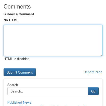
Comments
Submit a Comment
No HTML
HTML is disabled
Report Page
Search
Go
Published News