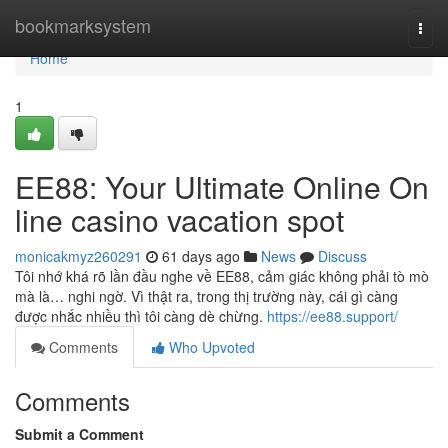
Home
bookmarksystem
Togg
navi
Home
1
EE88: Your Ultimate Online On
line casino vacation spot
monicakmyz260291
61 days ago
News
Discuss
Tôi nhớ khá rõ lần đầu nghe về EE88, cảm giác không phải tò mò
mà là… nghi ngờ. Vì thật ra, trong thị trường này, cái gì càng
được nhắc nhiều thì tôi càng dè chừng.
https://ee88.support/
Comments
Who Upvoted
Comments
Submit a Comment