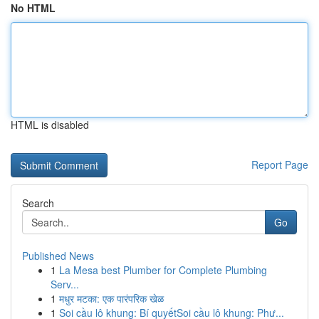
No HTML
HTML is disabled
Report Page
Search
Go
Published News
1
La Mesa best Plumber for Complete Plumbing
Serv...
1
मधुर मटका: एक पारंपरिक खेळ
1
Soi cầu lô khung: Bí quyếtSoi cầu lô khung: Phư...