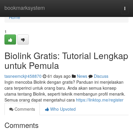
Home
bookmarksystem
Togg
navi
Home
1
Biolink Gratis: Tutorial Lengkap
untuk Pemula
tasneemckjr458870
61 days ago
News
Discuss
Ingin mencoba Biolink dengan gratis? Panduan ini menjelaskan
cara terperinci untuk orang baru. Anda akan semua konsep
utama tentang Biolink, seperti teknik membangun profil menarik.
Semua orang dapat mengetahui cara
https://linktop.me/register
Comments
Who Upvoted
Comments