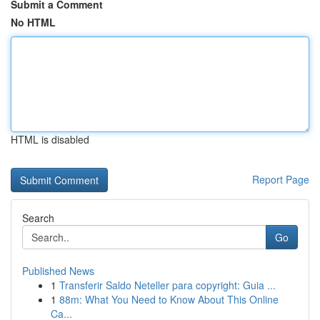
Submit a Comment
No HTML
HTML is disabled
Report Page
Search
Go
Published News
1
Transferir Saldo Neteller para copyright: Guia ...
1
88m: What You Need to Know About This Online
Ca...